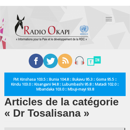
Aller
au
Toggle
contenu
navigation
principal
FM: Kinshasa 103.5 :: Bunia 104.8 :: Bukavu 95.3 :: Goma 95.5 ::
Kindu 103.0 :: Kisangani 94.8 :: Lubumbashi 95.8 :: Matadi 102.0 ::
Mbandaka 103.0 :: Mbuji-mayi 93.8
Articles de la catégorie
« Dr Tosalisana »