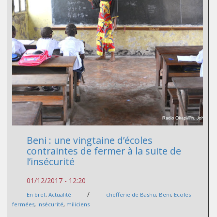
Beni : une vingtaine d’écoles
contraintes de fermer à la suite de
l’insécurité
01/12/2017 - 12:20
/
En bref
,
Actualité
chefferie de Bashu
,
Beni
,
Ecoles
fermées
,
Insécurité
,
miliciens