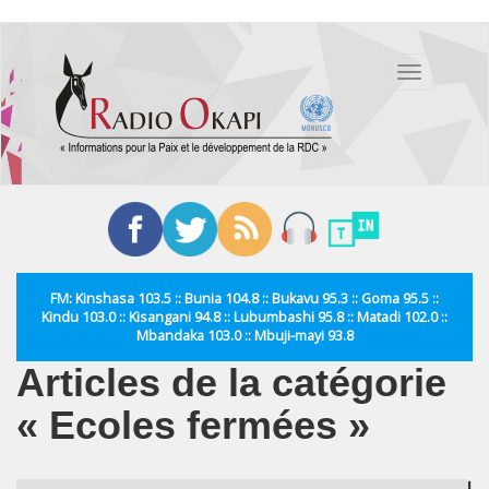
Aller
au
Toggle
contenu
navigation
principal
FM: Kinshasa 103.5 :: Bunia 104.8 :: Bukavu 95.3 :: Goma 95.5 ::
Kindu 103.0 :: Kisangani 94.8 :: Lubumbashi 95.8 :: Matadi 102.0 ::
Mbandaka 103.0 :: Mbuji-mayi 93.8
Articles de la catégorie
« Ecoles fermées »