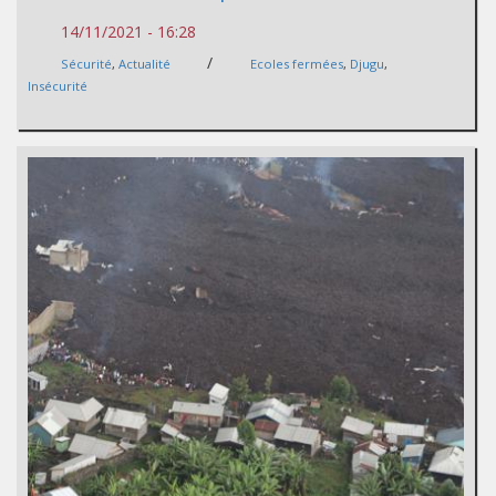
14/11/2021 - 16:28
/
Sécurité
,
Actualité
Ecoles fermées
,
Djugu
,
Insécurité