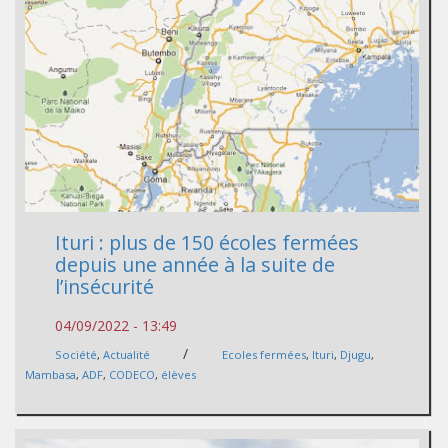
Ituri : plus de 150 écoles fermées
depuis une année à la suite de
l’insécurité
04/09/2022 - 13:49
/
Société
,
Actualité
Ecoles fermées
,
Ituri
,
Djugu
,
Mambasa
,
ADF
,
CODECO
,
élèves