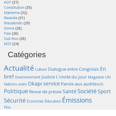
ADF
(37)
Constitution
(35)
Maniema
(32)
Rwanda
(31)
Wazalendo
(29)
Goma
(26)
Paix
(26)
Sud-Kivu
(26)
M23
(24)
Catégories
Actualité
En
Dialogue entre Congolais
Culture
bref
Justice
L'invité du jour
Environnement
Magazine UN
Okapi service
Parole aux auditeurs
Nations unies
Politique
Société
Santé
Sport
Revue de presse
Émissions
Sécurité
Économie
Éducation
Plus