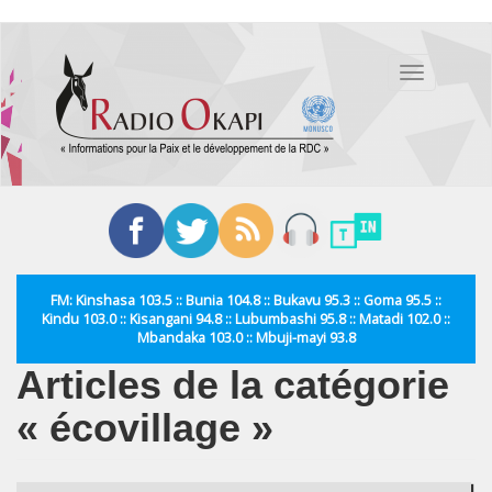
Aller
au
Toggle
contenu
navigation
principal
FM: Kinshasa 103.5 :: Bunia 104.8 :: Bukavu 95.3 :: Goma 95.5 ::
Kindu 103.0 :: Kisangani 94.8 :: Lubumbashi 95.8 :: Matadi 102.0 ::
Mbandaka 103.0 :: Mbuji-mayi 93.8
Articles de la catégorie
« écovillage »