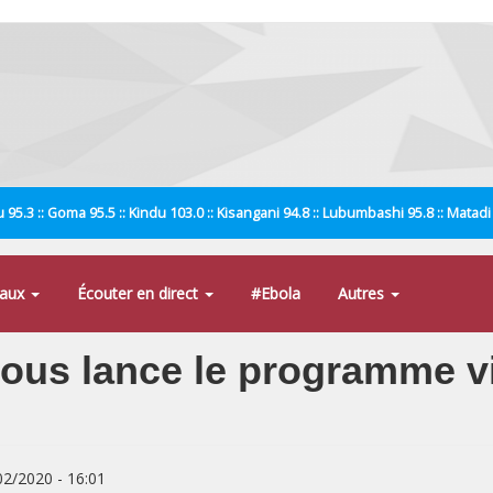
 95.3 :: Goma 95.5 :: Kindu 103.0 :: Kisangani 94.8 :: Lubumbashi 95.8 :: Matad
naux
Écouter en direct
#Ebola
Autres
ous lance le programme vi
/02/2020 - 16:01