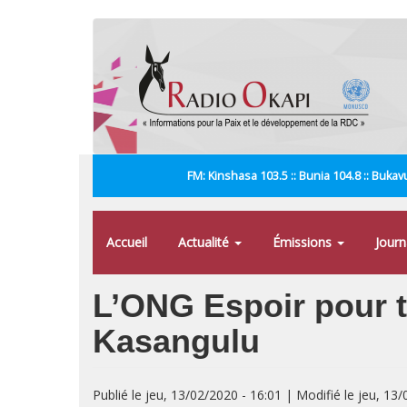
Aller
au
contenu
principal
FM: Kinshasa 103.5 :: Bunia 104.8 :: Bukavu
Accueil
Actualité
Émissions
Jour
L’ONG Espoir pour t
Kasangulu
Publié le jeu, 13/02/2020 - 16:01 | Modifié le jeu, 13