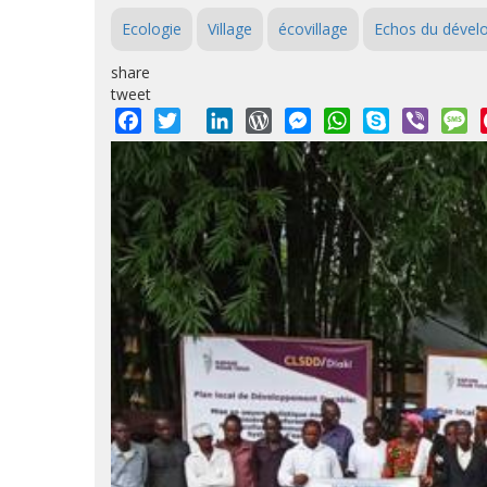
Ecologie
Village
écovillage
Echos du déve
share
tweet
Facebook
Twitter
LinkedIn
WordPress
Messenger
WhatsApp
Skype
Viber
M