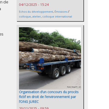
en de
04/12/2025 - 15:24
a
/
Echos du développement
,
Émissions
colloque
,
atelier
,
colloque international
es
Organisation d’un concours du procès
fictif en droit de l’environnement par
l’ONG JUREC
20/11/2025 - 09:59