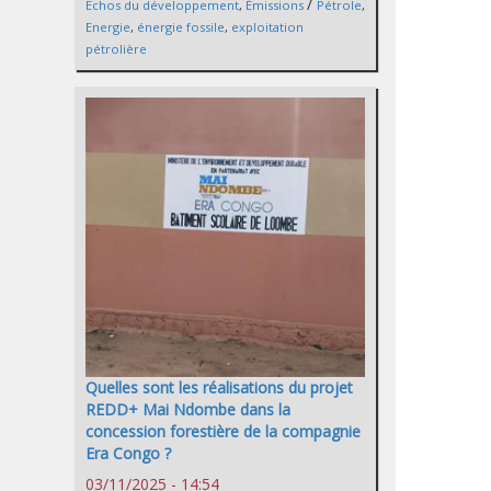
/
Echos du développement
,
Émissions
Pétrole
,
Energie
,
énergie fossile
,
exploitation
pétrolière
Quelles sont les réalisations du projet
REDD+ Mai Ndombe dans la
concession forestière de la compagnie
Era Congo ?
03/11/2025 - 14:54