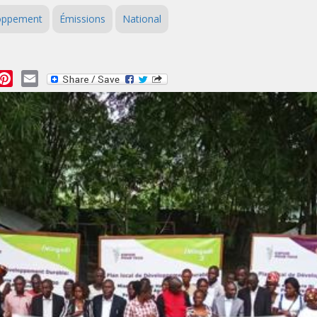
loppement
Émissions
National
essage
Pinterest
Email