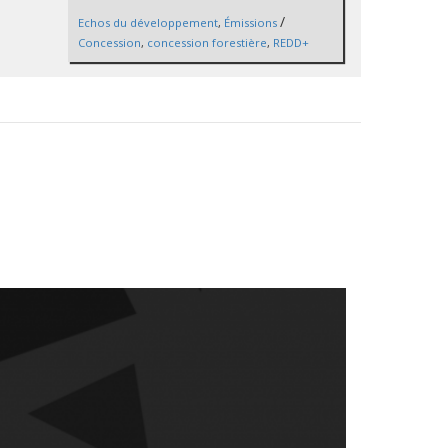
/
Echos du développement
,
Émissions
Concession
,
concession forestière
,
REDD+