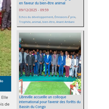
en faveur du bien-être animal
09/12/2025 - 09:59
/
Echos du développement
,
Émissions
prix
,
Trophée
,
animal
,
bien-être
,
Anant Ambani
dio
 Elle
Libreville accueille un colloque
international pour l’avenir des forêts du
is de
Bassin du Congo