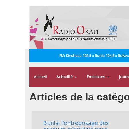
Aller
au
contenu
principal
FM: Kinshasa 103.5 :: Bunia 104.8 :: Bukavu
Accueil
Actualité
Émissions
Jour
Articles de la catég
Bunia: l'entreposage des