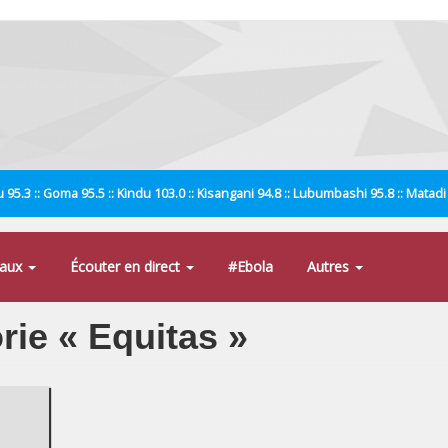
 95.3 :: Goma 95.5 :: Kindu 103.0 :: Kisangani 94.8 :: Lubumbashi 95.8 :: Matad
naux
Écouter en direct
#Ebola
Autres
orie « Equitas »