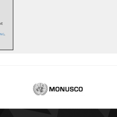
it
ONG
,