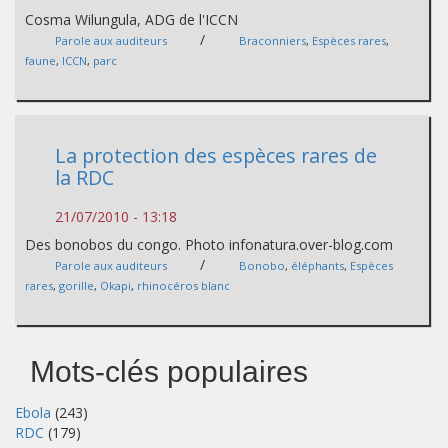
Cosma Wilungula, ADG de l'ICCN
/
Parole aux auditeurs
Braconniers
,
Espèces rares
,
faune
,
ICCN
,
parc
La protection des espèces rares de
la RDC
21/07/2010 - 13:18
Des bonobos du congo. Photo infonatura.over-blog.com
/
Parole aux auditeurs
Bonobo
,
éléphants
,
Espèces
rares
,
gorille
,
Okapi
,
rhinocéros blanc
Mots-clés populaires
Ebola
(243)
RDC
(179)