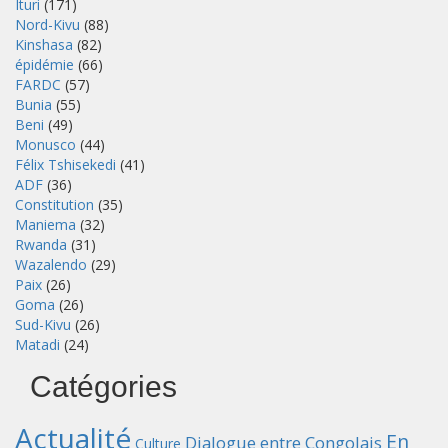
Ituri
(171)
Nord-Kivu
(88)
Kinshasa
(82)
épidémie
(66)
FARDC
(57)
Bunia
(55)
Beni
(49)
Monusco
(44)
Félix Tshisekedi
(41)
ADF
(36)
Constitution
(35)
Maniema
(32)
Rwanda
(31)
Wazalendo
(29)
Paix
(26)
Goma
(26)
Sud-Kivu
(26)
Matadi
(24)
Catégories
Actualité
En
Dialogue entre Congolais
Culture