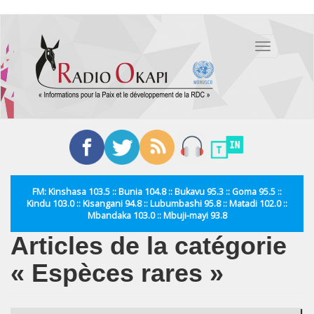
Aller
au
Toggle
contenu
navigation
principal
FM: Kinshasa 103.5 :: Bunia 104.8 :: Bukavu 95.3 :: Goma 95.5 ::
Kindu 103.0 :: Kisangani 94.8 :: Lubumbashi 95.8 :: Matadi 102.0 ::
Mbandaka 103.0 :: Mbuji-mayi 93.8
Articles de la catégorie
« Espèces rares »