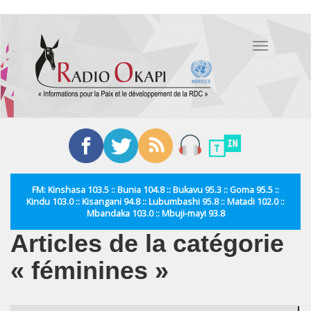
Aller
au
Toggle
contenu
navigation
principal
FM: Kinshasa 103.5 :: Bunia 104.8 :: Bukavu 95.3 :: Goma 95.5 ::
Kindu 103.0 :: Kisangani 94.8 :: Lubumbashi 95.8 :: Matadi 102.0 ::
Mbandaka 103.0 :: Mbuji-mayi 93.8
Articles de la catégorie
« féminines »