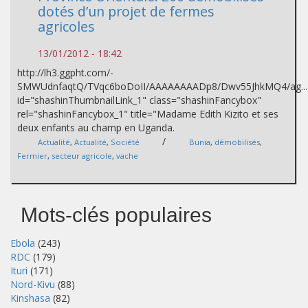
dotés d’un projet de fermes
agricoles
13/01/2012 - 18:42
http://lh3.ggpht.com/-
SMWUdnfaqtQ/TVqc6boDoII/AAAAAAAADp8/Dwv55JhkMQ4/ag...
id="shashinThumbnailLink_1" class="shashinFancybox"
rel="shashinFancybox_1" title="Madame Edith Kizito et ses
deux enfants au champ en Uganda.
/
Actualité
,
Actualité
,
Société
Bunia
,
démobilisés
,
Fermier
,
secteur agricole
,
vache
Mots-clés populaires
Ebola
(243)
RDC
(179)
Ituri
(171)
Nord-Kivu
(88)
Kinshasa
(82)