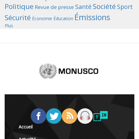
Politique
Société
Santé
Sport
Revue de presse
Émissions
Sécurité
Économie
Éducation
Plus
Accueil