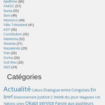
épidémie
(66)
FARDC
(57)
Bunia
(55)
Beni
(49)
Monusco
(44)
Félix Tshisekedi
(41)
ADF
(36)
Constitution
(35)
Maniema
(32)
Rwanda
(31)
Wazalendo
(29)
Paix
(26)
Goma
(26)
Sud-Kivu
(26)
M23
(24)
Catégories
Actualité
En
Dialogue entre Congolais
Culture
bref
Justice
L'invité du jour
Environnement
Magazine UN
Okapi service
Parole aux auditeurs
Nations unies