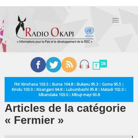
Aller
au
Toggle
contenu
navigation
principal
FM: Kinshasa 103.5 :: Bunia 104.8 :: Bukavu 95.3 :: Goma 95.5 ::
Kindu 103.0 :: Kisangani 94.8 :: Lubumbashi 95.8 :: Matadi 102.0 ::
Mbandaka 103.0 :: Mbuji-mayi 93.8
Articles de la catégorie
« Fermier »