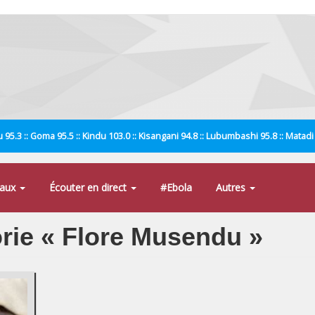
 95.3 :: Goma 95.5 :: Kindu 103.0 :: Kisangani 94.8 :: Lubumbashi 95.8 :: Matad
naux
Écouter en direct
#Ebola
Autres
orie « Flore Musendu »