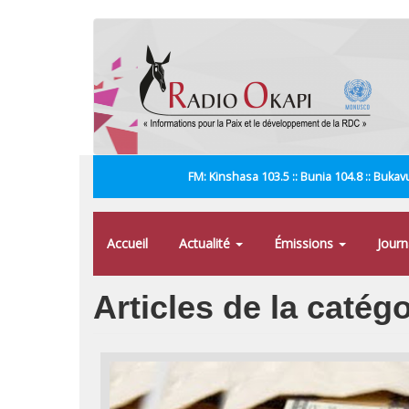
Aller
au
contenu
principal
FM: Kinshasa 103.5 :: Bunia 104.8 :: Bukavu
Accueil
Actualité
Émissions
Jour
Articles de la catég