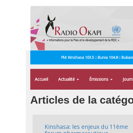
Aller
au
contenu
principal
FM: Kinshasa 103.5 :: Bunia 104.8 :: Bukavu
Accueil
Actualité
Émissions
Jour
Articles de la caté
Kinshasa: les enjeux du 11ème