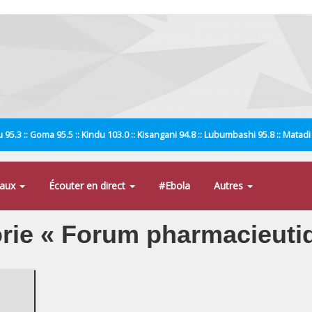
 95.3 :: Goma 95.5 :: Kindu 103.0 :: Kisangani 94.8 :: Lubumbashi 95.8 :: Matad
naux
Écouter en direct
#Ebola
Autres
gorie « Forum pharmacieuti