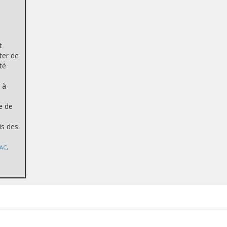
t
ter de
té
 à
e de
is des
AC
,