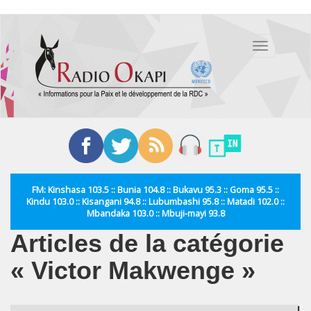
Aller
au
Toggle
contenu
navigation
principal
FM: Kinshasa 103.5 :: Bunia 104.8 :: Bukavu 95.3 :: Goma 95.5 ::
Kindu 103.0 :: Kisangani 94.8 :: Lubumbashi 95.8 :: Matadi 102.0 ::
Mbandaka 103.0 :: Mbuji-mayi 93.8
Articles de la catégorie
« Victor Makwenge »