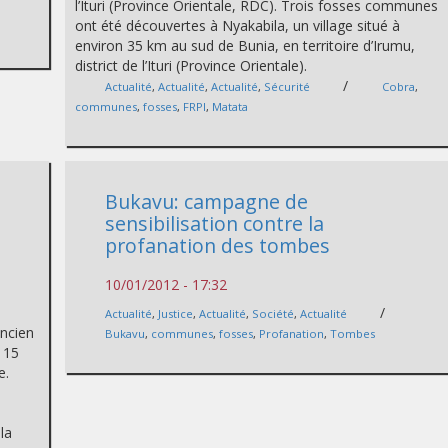
l’Ituri (Province Orientale, RDC). Trois fosses communes
ont été découvertes à Nyakabila, un village situé à
environ 35 km au sud de Bunia, en territoire d’Irumu,
district de l’Ituri (Province Orientale).
/
Actualité
,
Actualité
,
Actualité
,
Sécurité
Cobra
,
communes
,
fosses
,
FRPI
,
Matata
Bukavu: campagne de
sensibilisation contre la
profanation des tombes
10/01/2012 - 17:32
/
Actualité
,
Justice
,
Actualité
,
Société
,
Actualité
ancien
Bukavu
,
communes
,
fosses
,
Profanation
,
Tombes
i 15
e.
la