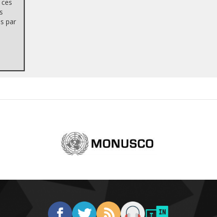
 ces
es
s par