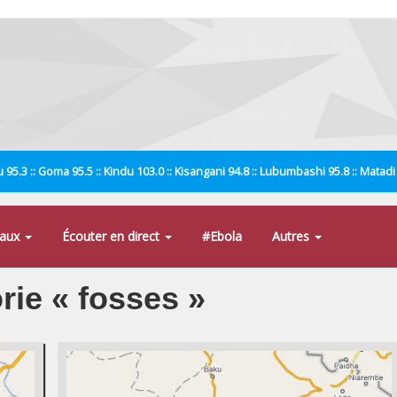
 95.3 :: Goma 95.5 :: Kindu 103.0 :: Kisangani 94.8 :: Lubumbashi 95.8 :: Matad
naux
Écouter en direct
#Ebola
Autres
orie « fosses »