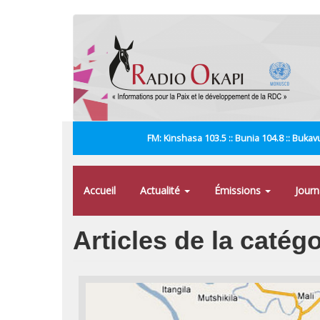
Aller
au
contenu
principal
FM: Kinshasa 103.5 :: Bunia 104.8 :: Bukavu
Accueil
Actualité
Émissions
Jour
Articles de la catég