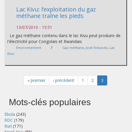
Lac Kivu: l’exploitation du gaz
méthane traîne les pieds
13/07/2010 - 15:51
Le gaz méthane contenu dans le lac Kivu peut produire de
l'électricité pour Congolais et Rwandais
/
Environnement
Gaz méthane
,
José Endundo
,
Lac
Kivu
« premier
‹ précédent
1
2
3
Mots-clés populaires
Ebola
(243)
RDC
(179)
Ituri
(171)
Nord-Kivu
(88)