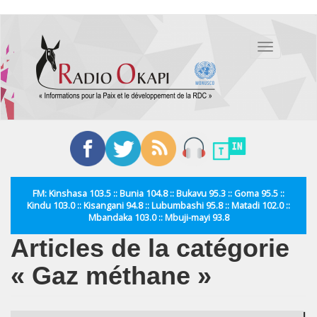
Aller
au
Toggle
contenu
navigation
principal
FM: Kinshasa 103.5 :: Bunia 104.8 :: Bukavu 95.3 :: Goma 95.5 ::
Kindu 103.0 :: Kisangani 94.8 :: Lubumbashi 95.8 :: Matadi 102.0 ::
Mbandaka 103.0 :: Mbuji-mayi 93.8
Articles de la catégorie
« Gaz méthane »