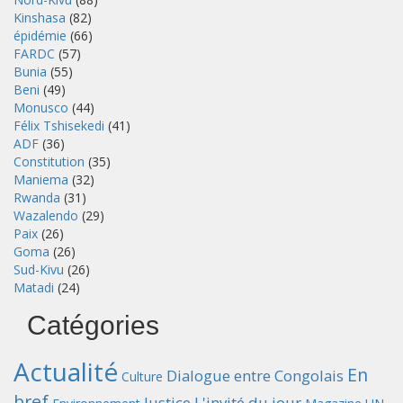
Kinshasa
(82)
épidémie
(66)
FARDC
(57)
Bunia
(55)
Beni
(49)
Monusco
(44)
Félix Tshisekedi
(41)
ADF
(36)
Constitution
(35)
Maniema
(32)
Rwanda
(31)
Wazalendo
(29)
Paix
(26)
Goma
(26)
Sud-Kivu
(26)
Matadi
(24)
Catégories
Actualité
En
Dialogue entre Congolais
Culture
bref
Justice
L'invité du jour