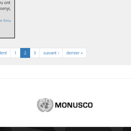
vu ont
isenyi,
ac Kivu
,
dent
1
2
3
suivant ›
dernier »