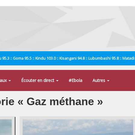
 95.3 :: Goma 95.5 :: Kindu 103.0 :: Kisangani 94.8 :: Lubumbashi 95.8 :: Matad
naux
Écouter en direct
#Ebola
Autres
orie « Gaz méthane »