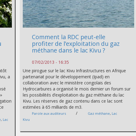
Comment la RDC peut-elle
u
profiter de l’exploitation du gaz
méthane dans le lac Kivu ?
07/02/2013 - 16:35
ntôt
Une pirogue sur le lac Kivu Infrastructures en Afrique
vu, a
partenariat pour le développement (Ipad) en
collaboration avec le ministère congolais des
osé
Hydrocarbures a organisé le mois dernier un forum sur
.»
les possibilités d’exploitation du gaz méthane du lac
gation
Kivu. Les réserves de gaz contenu dans ce lac sont
ce
estimées à 65 milliards de m3.
/
Parole aux auditeurs
Gaz méthane
,
Lac
e
,
Lac
Kivu