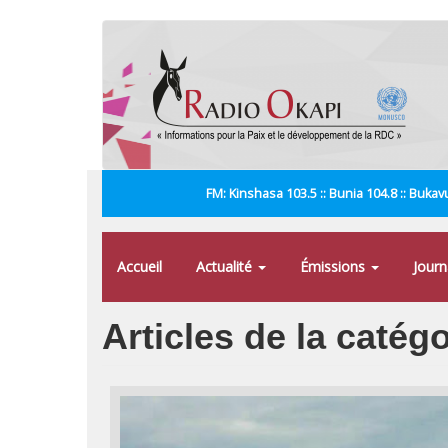
Aller
au
contenu
principal
FM: Kinshasa 103.5 :: Bunia 104.8 :: Bukavu
Accueil
Actualité
Émissions
Jour
Articles de la catég