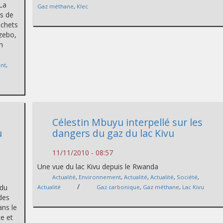
 La
Gaz méthane
,
Klec
és de
échets
zebo,
en
nt
,
Célestin Mbuyu interpellé sur les
u
dangers du gaz du lac Kivu
11/11/2010 - 08:57
Une vue du lac Kivu depuis le Rwanda
Actualité
,
Environnement
,
Actualité
,
Actualité
,
Société
,
/
 du
Actualité
Gaz carbonique
,
Gaz méthane
,
Lac Kivu
des
ans le
ce et