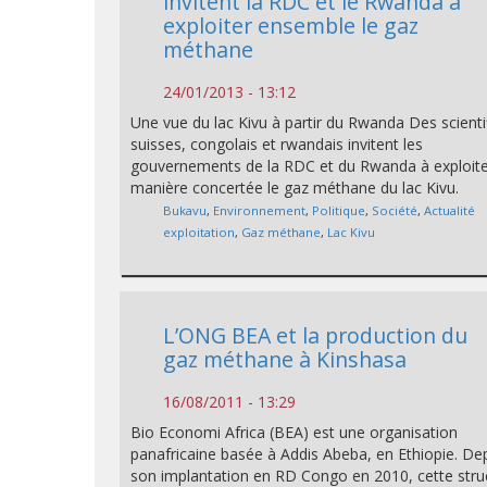
invitent la RDC et le Rwanda à
exploiter ensemble le gaz
méthane
24/01/2013 - 13:12
Une vue du lac Kivu à partir du Rwanda Des scienti
suisses, congolais et rwandais invitent les
gouvernements de la RDC et du Rwanda à exploite
manière concertée le gaz méthane du lac Kivu.
Bukavu
,
Environnement
,
Politique
,
Société
,
Actualité
exploitation
,
Gaz méthane
,
Lac Kivu
L’ONG BEA et la production du
gaz méthane à Kinshasa
16/08/2011 - 13:29
Bio Economi Africa (BEA) est une organisation
panafricaine basée à Addis Abeba, en Ethiopie. De
son implantation en RD Congo en 2010, cette stru