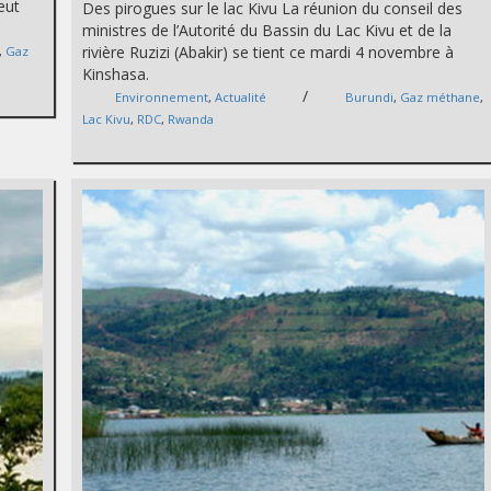
eut
Des pirogues sur le lac Kivu La réunion du conseil des
ministres de l’Autorité du Bassin du Lac Kivu et de la
rivière Ruzizi (Abakir) se tient ce mardi 4 novembre à
,
Gaz
Kinshasa.
/
Environnement
,
Actualité
Burundi
,
Gaz méthane
,
Lac Kivu
,
RDC
,
Rwanda