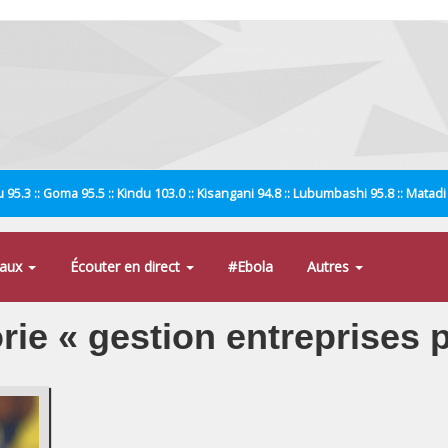
 95.3 :: Goma 95.5 :: Kindu 103.0 :: Kisangani 94.8 :: Lubumbashi 95.8 :: Matad
naux
Écouter en direct
#Ebola
Autres
orie « gestion entreprises 