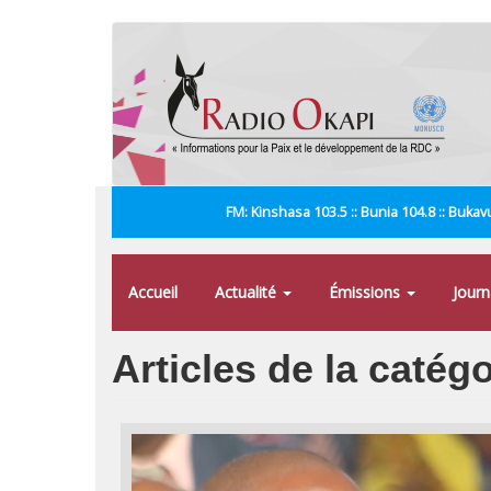
Aller
au
contenu
principal
FM: Kinshasa 103.5 :: Bunia 104.8 :: Bukavu
Accueil
Actualité
Émissions
Jour
Articles de la catég