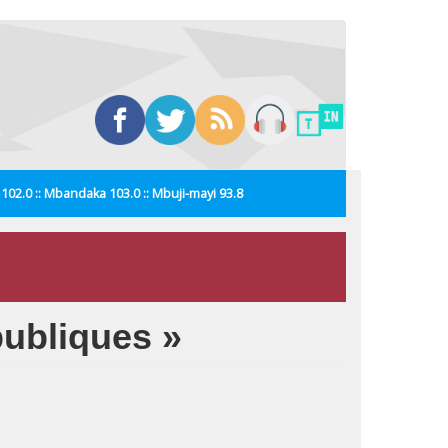
i 102.0 :: Mbandaka 103.0 :: Mbuji-mayi 93.8
publiques »