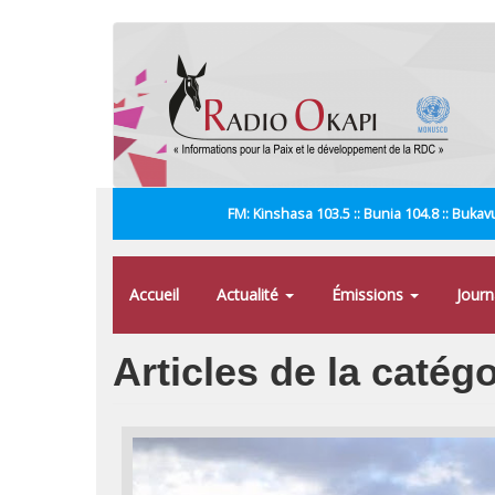
Aller
au
contenu
principal
FM: Kinshasa 103.5 :: Bunia 104.8 :: Bukavu
Accueil
Actualité
Émissions
Jour
Articles de la caté