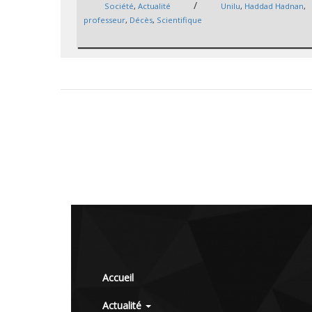
/
Société
,
Actualité
Unilu
,
Haddad Hadnan
,
professeur
,
Décès
,
Scientifique
Accueil
Actualité