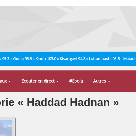
 95.3 :: Goma 95.5 :: Kindu 103.0 :: Kisangani 94.8 :: Lubumbashi 95.8 :: Matad
naux
Écouter en direct
#Ebola
Autres
gorie « Haddad Hadnan »