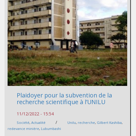
Plaidoyer pour la subvention de la
recherche scientifique à l’UNILU
11/12/2022 - 15:54
/
Société
,
Actualité
Unilu
,
recherche
,
Gilbert Kashiba
,
redevance minière
,
Lubumbashi