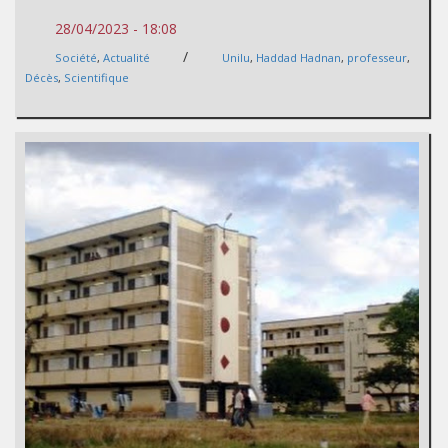
28/04/2023 - 18:08
/
Société
,
Actualité
Unilu
,
Haddad Hadnan
,
professeur
,
Décès
,
Scientifique