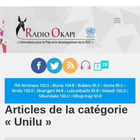
Aller
au
Toggle
contenu
navigation
principal
FM: Kinshasa 103.5 :: Bunia 104.8 :: Bukavu 95.3 :: Goma 95.5 ::
Kindu 103.0 :: Kisangani 94.8 :: Lubumbashi 95.8 :: Matadi 102.0 ::
Mbandaka 103.0 :: Mbuji-mayi 93.8
Articles de la catégorie
« Unilu »