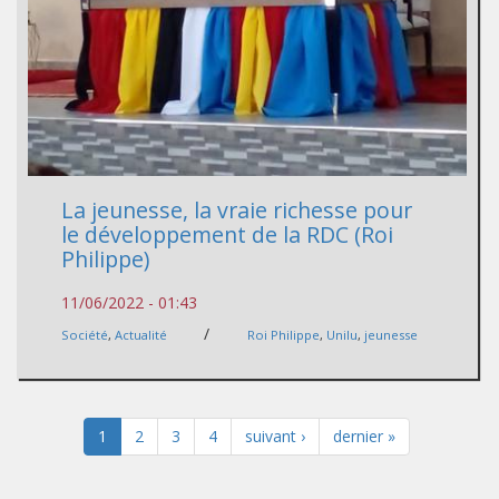
La jeunesse, la vraie richesse pour
le développement de la RDC (Roi
Philippe)
11/06/2022 - 01:43
/
Société
,
Actualité
Roi Philippe
,
Unilu
,
jeunesse
1
2
3
4
suivant ›
dernier »