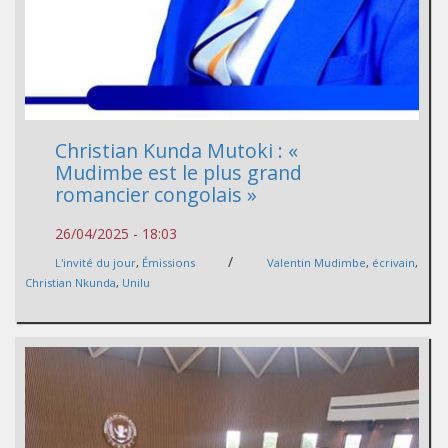
Christian Kunda Mutoki : «
Mudimbe est le plus grand
romancier congolais »
26/04/2025 - 18:03
/
L'invité du jour
,
Émissions
Valentin Mudimbe
,
écrivain
,
Christian Nkunda
,
Unilu