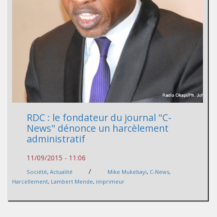
RDC : le fondateur du journal "C-
News" dénonce un harcèlement
administratif
11/09/2015 - 11:06
/
Société
,
Actualité
Mike Mukebayi
,
C-News
,
Harcellement
,
Lambert Mende
,
imprimeur