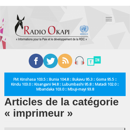
Aller
au
Toggle
contenu
navigation
principal
FM: Kinshasa 103.5 :: Bunia 104.8 :: Bukavu 95.3 :: Goma 95.5 ::
Kindu 103.0 :: Kisangani 94.8 :: Lubumbashi 95.8 :: Matadi 102.0 ::
Mbandaka 103.0 :: Mbuji-mayi 93.8
Articles de la catégorie
« imprimeur »