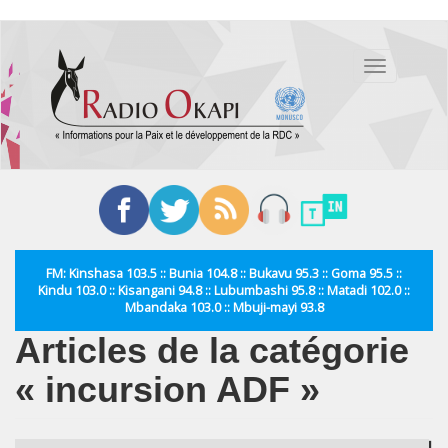
Aller
au
Toggle
contenu
navigation
principal
FM: Kinshasa 103.5 :: Bunia 104.8 :: Bukavu 95.3 :: Goma 95.5 ::
Kindu 103.0 :: Kisangani 94.8 :: Lubumbashi 95.8 :: Matadi 102.0 ::
Mbandaka 103.0 :: Mbuji-mayi 93.8
Articles de la catégorie
« incursion ADF »