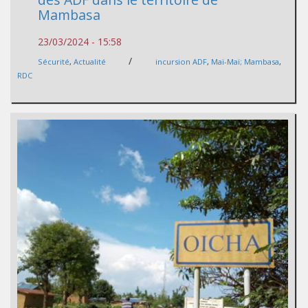
Mambasa
23/03/2024 - 15:58
/
Sécurité
,
Actualité
incursion ADF
,
Maï-Maï; Mambasa
,
RDC