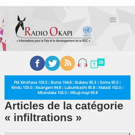
Aller
au
Toggle
contenu
navigation
principal
FM: Kinshasa 103.5 :: Bunia 104.8 :: Bukavu 95.3 :: Goma 95.5 ::
Kindu 103.0 :: Kisangani 94.8 :: Lubumbashi 95.8 :: Matadi 102.0 ::
Mbandaka 103.0 :: Mbuji-mayi 93.8
Articles de la catégorie
« infiltrations »