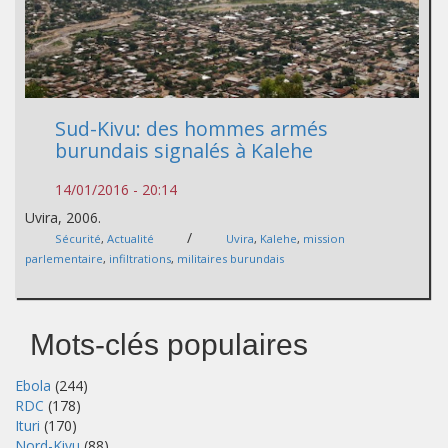
Sud-Kivu: des hommes armés
burundais signalés à Kalehe
14/01/2016 - 20:14
Uvira, 2006.
/
Sécurité
,
Actualité
Uvira
,
Kalehe
,
mission
parlementaire
,
infiltrations
,
militaires burundais
Mots-clés populaires
Ebola
(244)
RDC
(178)
Ituri
(170)
Nord-Kivu
(88)