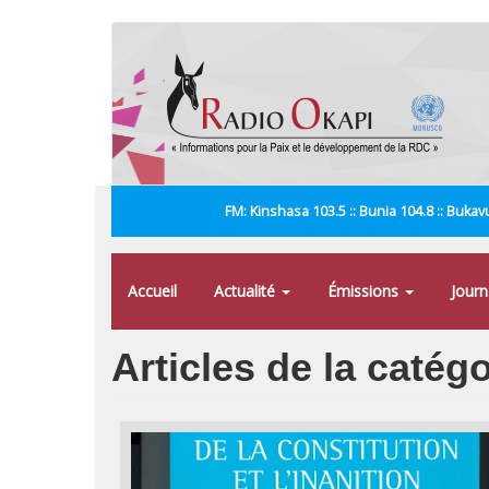
Aller
au
contenu
principal
FM: Kinshasa 103.5 :: Bunia 104.8 :: Bukavu
Accueil
Actualité
Émissions
Jour
Articles de la catégo