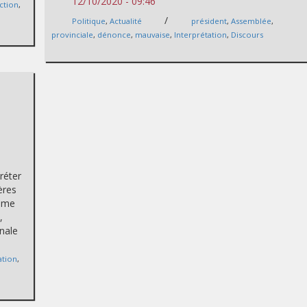
12/10/2020 - 09:46
ction
,
/
Politique
,
Actualité
président
,
Assemblée
,
provinciale
,
dénonce
,
mauvaise
,
Interprétation
,
Discours
réter
ères
Même
,
onale
ation
,