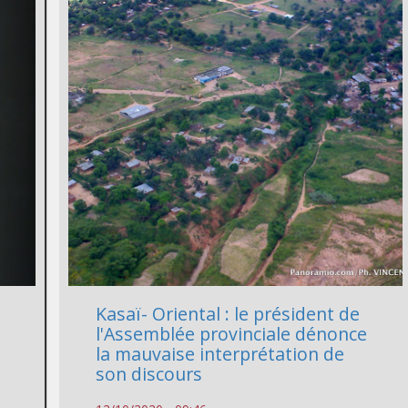
Kasaï- Oriental : le président de
l'Assemblée provinciale dénonce
la mauvaise interprétation de
son discours