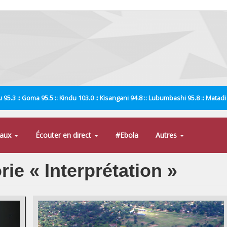
 95.3 :: Goma 95.5 :: Kindu 103.0 :: Kisangani 94.8 :: Lubumbashi 95.8 :: Matad
naux
Écouter en direct
#Ebola
Autres
rie « Interprétation »