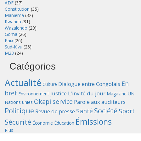
ADF
(37)
Constitution
(35)
Maniema
(32)
Rwanda
(31)
Wazalendo
(29)
Goma
(26)
Paix
(26)
Sud-Kivu
(26)
M23
(24)
Catégories
Actualité
En
Dialogue entre Congolais
Culture
bref
Justice
L'invité du jour
Environnement
Magazine UN
Okapi service
Parole aux auditeurs
Nations unies
Politique
Société
Santé
Sport
Revue de presse
Émissions
Sécurité
Économie
Éducation
Plus