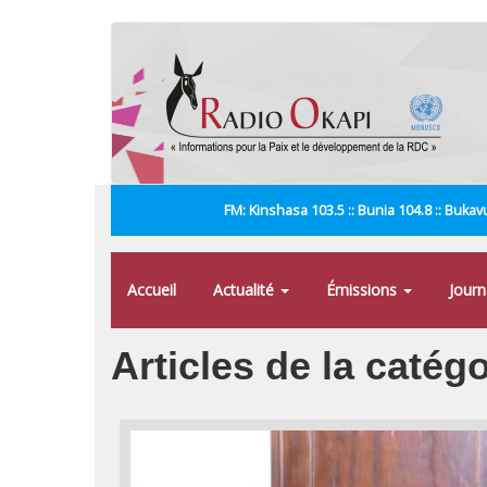
Aller
au
contenu
principal
FM: Kinshasa 103.5 :: Bunia 104.8 :: Bukavu
Accueil
Actualité
Émissions
Jour
Articles de la catég