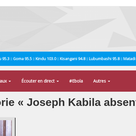
 95.3 :: Goma 95.5 :: Kindu 103.0 :: Kisangani 94.8 :: Lubumbashi 95.8 :: Matad
naux
Écouter en direct
#Ebola
Autres
orie « Joseph Kabila absen