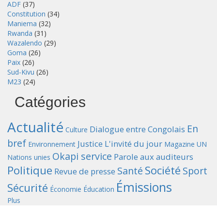
ADF
(37)
Constitution
(34)
Maniema
(32)
Rwanda
(31)
Wazalendo
(29)
Goma
(26)
Paix
(26)
Sud-Kivu
(26)
M23
(24)
Catégories
Actualité
En
Dialogue entre Congolais
Culture
bref
Justice
L'invité du jour
Environnement
Magazine UN
Okapi service
Parole aux auditeurs
Nations unies
Politique
Société
Santé
Sport
Revue de presse
Émissions
Sécurité
Économie
Éducation
Plus