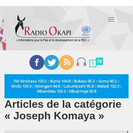
Aller
au
Toggle
contenu
navigation
principal
FM: Kinshasa 103.5 :: Bunia 104.8 :: Bukavu 95.3 :: Goma 95.5 ::
Kindu 103.0 :: Kisangani 94.8 :: Lubumbashi 95.8 :: Matadi 102.0 ::
Mbandaka 103.0 :: Mbuji-mayi 93.8
Articles de la catégorie
« Joseph Komaya »