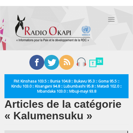
Aller
au
Toggle
contenu
navigation
principal
FM: Kinshasa 103.5 :: Bunia 104.8 :: Bukavu 95.3 :: Goma 95.5 ::
Kindu 103.0 :: Kisangani 94.8 :: Lubumbashi 95.8 :: Matadi 102.0 ::
Mbandaka 103.0 :: Mbuji-mayi 93.8
Articles de la catégorie
« Kalumensuku »