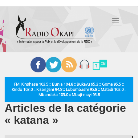
Aller
au
Toggle
contenu
navigation
principal
FM: Kinshasa 103.5 :: Bunia 104.8 :: Bukavu 95.3 :: Goma 95.5 ::
Kindu 103.0 :: Kisangani 94.8 :: Lubumbashi 95.8 :: Matadi 102.0 ::
Mbandaka 103.0 :: Mbuji-mayi 93.8
Articles de la catégorie
« katana »