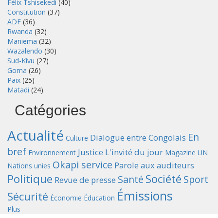
Félix Tshisekedi
(40)
Constitution
(37)
ADF
(36)
Rwanda
(32)
Maniema
(32)
Wazalendo
(30)
Sud-Kivu
(27)
Goma
(26)
Paix
(25)
Matadi
(24)
Catégories
Actualité
En
Dialogue entre Congolais
Culture
bref
Justice
L'invité du jour
Environnement
Magazine UN
Okapi service
Parole aux auditeurs
Nations unies
Politique
Société
Santé
Sport
Revue de presse
Émissions
Sécurité
Économie
Éducation
Plus