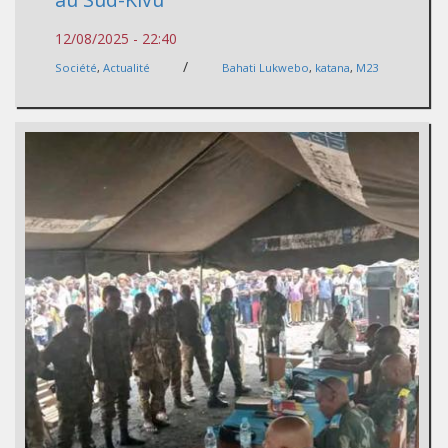
12/08/2025 - 22:40
/
Société
,
Actualité
Bahati Lukwebo
,
katana
,
M23