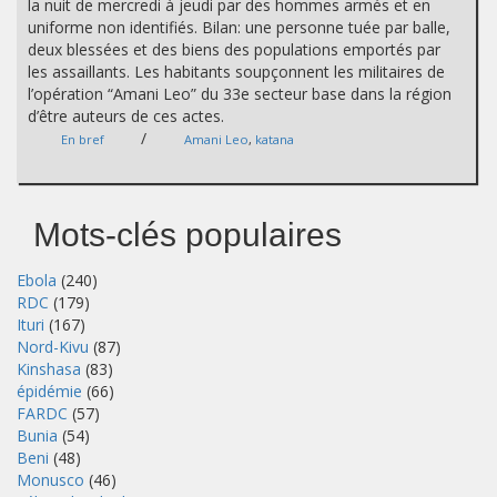
la nuit de mercredi à jeudi par des hommes armés et en
uniforme non identifiés. Bilan: une personne tuée par balle,
deux blessées et des biens des populations emportés par
les assaillants. Les habitants soupçonnent les militaires de
l’opération “Amani Leo” du 33e secteur base dans la région
d’être auteurs de ces actes.
/
En bref
Amani Leo
,
katana
Mots-clés populaires
Ebola
(240)
RDC
(179)
Ituri
(167)
Nord-Kivu
(87)
Kinshasa
(83)
épidémie
(66)
FARDC
(57)
Bunia
(54)
Beni
(48)
Monusco
(46)