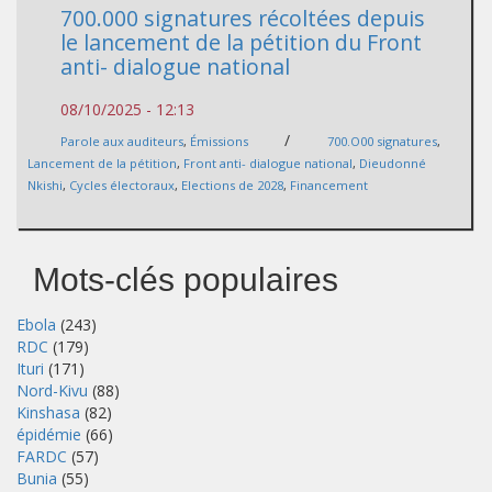
700.000 signatures récoltées depuis
le lancement de la pétition du Front
anti- dialogue national
08/10/2025 - 12:13
/
Parole aux auditeurs
,
Émissions
700.O00 signatures
,
Lancement de la pétition
,
Front anti- dialogue national
,
Dieudonné
Nkishi
,
Cycles électoraux
,
Elections de 2028
,
Financement
Mots-clés populaires
Ebola
(243)
RDC
(179)
Ituri
(171)
Nord-Kivu
(88)
Kinshasa
(82)
épidémie
(66)
FARDC
(57)
Bunia
(55)