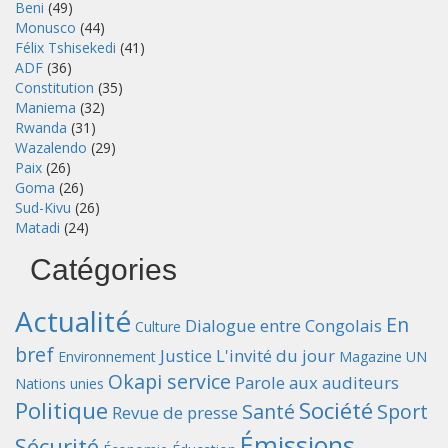
Beni
(49)
Monusco
(44)
Félix Tshisekedi
(41)
ADF
(36)
Constitution
(35)
Maniema
(32)
Rwanda
(31)
Wazalendo
(29)
Paix
(26)
Goma
(26)
Sud-Kivu
(26)
Matadi
(24)
Catégories
Actualité
En
Dialogue entre Congolais
Culture
bref
Justice
L'invité du jour
Environnement
Magazine UN
Okapi service
Parole aux auditeurs
Nations unies
Politique
Société
Santé
Sport
Revue de presse
Émissions
Sécurité