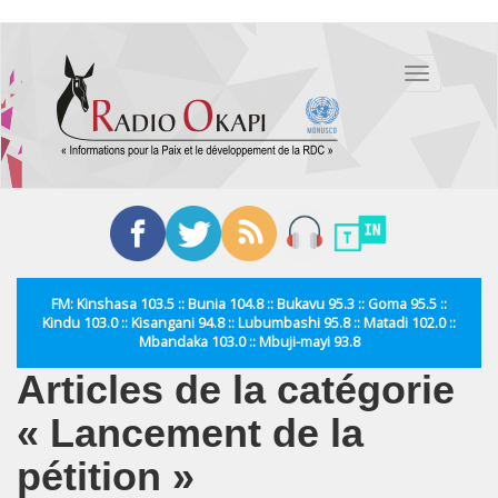
Aller
au
Toggle
contenu
navigation
principal
FM: Kinshasa 103.5 :: Bunia 104.8 :: Bukavu 95.3 :: Goma 95.5 ::
Kindu 103.0 :: Kisangani 94.8 :: Lubumbashi 95.8 :: Matadi 102.0 ::
Mbandaka 103.0 :: Mbuji-mayi 93.8
Articles de la catégorie
« Lancement de la
pétition »