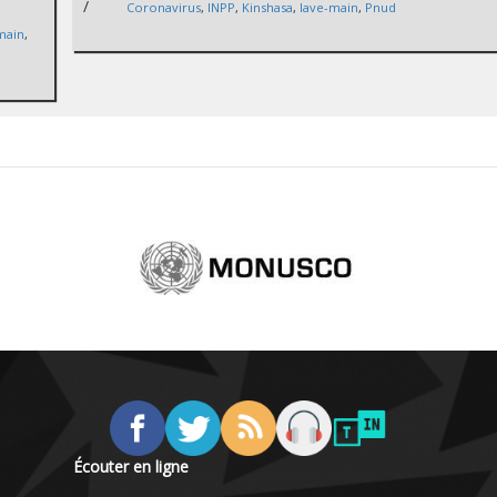
/
Coronavirus
,
INPP
,
Kinshasa
,
lave-main
,
Pnud
main
,
Écouter en ligne