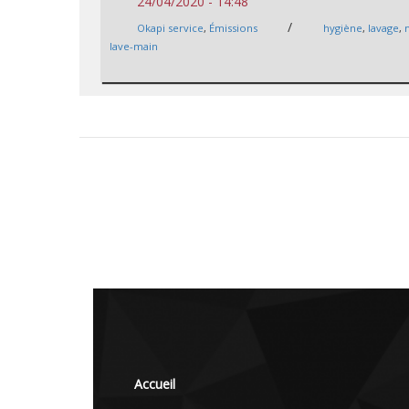
24/04/2020 - 14:48
/
Okapi service
,
Émissions
hygiène
,
lavage
,
lave-main
Accueil