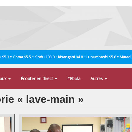
 95.3 :: Goma 95.5 :: Kindu 103.0 :: Kisangani 94.8 :: Lubumbashi 95.8 :: Matad
naux
Écouter en direct
#Ebola
Autres
orie « lave-main »