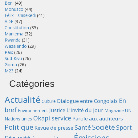
Beni
(49)
Monusco
(44)
Félix Tshisekedi
(41)
ADF
(37)
Constitution
(35)
Maniema
(32)
Rwanda
(31)
Wazalendo
(29)
Paix
(26)
Sud-Kivu
(26)
Goma
(26)
M23
(24)
Catégories
Actualité
En
Dialogue entre Congolais
Culture
bref
Justice
L'invité du jour
Environnement
Magazine UN
Okapi service
Parole aux auditeurs
Nations unies
Politique
Société
Santé
Sport
Revue de presse
Émissions