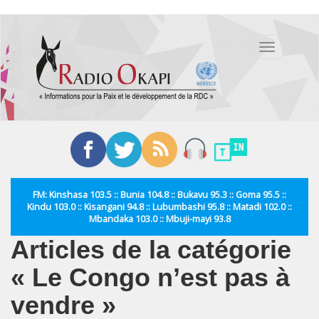
Aller
au
Toggle
contenu
navigation
principal
FM: Kinshasa 103.5 :: Bunia 104.8 :: Bukavu 95.3 :: Goma 95.5 ::
Kindu 103.0 :: Kisangani 94.8 :: Lubumbashi 95.8 :: Matadi 102.0 ::
Mbandaka 103.0 :: Mbuji-mayi 93.8
Articles de la catégorie
« Le Congo n’est pas à
vendre »