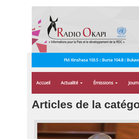
Aller
au
contenu
principal
FM: Kinshasa 103.5 :: Bunia 104.8 :: Bukavu
Accueil
Actualité
Émissions
Jour
Articles de la catégo