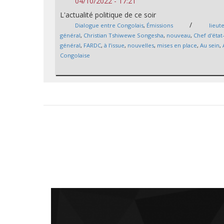
04/10/2022 - 17:21
L'actualité politique de ce soir
/
Dialogue entre Congolais
,
Émissions
lieut
général
,
Christian Tshiwewe Songesha
,
nouveau
,
Chef d'éta
général
,
FARDC
,
à l’issue
,
nouvelles
,
mises en place
,
Au sein
,
Congolaise