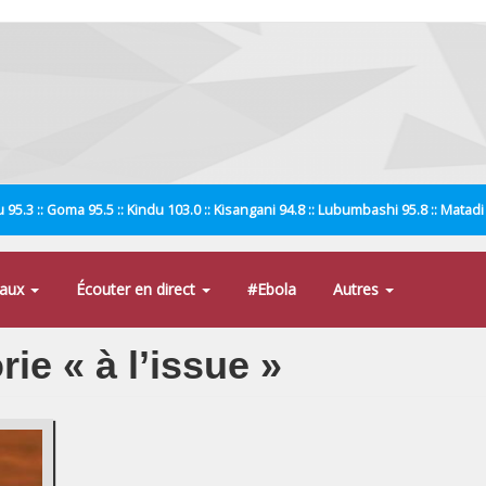
 95.3 :: Goma 95.5 :: Kindu 103.0 :: Kisangani 94.8 :: Lubumbashi 95.8 :: Matad
naux
Écouter en direct
#Ebola
Autres
rie « à l’issue »