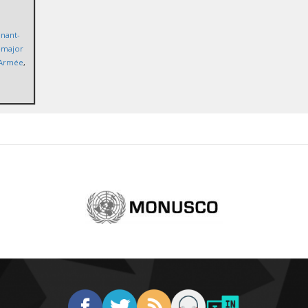
enant-
t-major
Armée
,