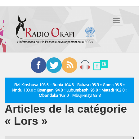
Aller
au
Toggle
contenu
navigation
principal
FM: Kinshasa 103.5 :: Bunia 104.8 :: Bukavu 95.3 :: Goma 95.5 ::
Kindu 103.0 :: Kisangani 94.8 :: Lubumbashi 95.8 :: Matadi 102.0 ::
Mbandaka 103.0 :: Mbuji-mayi 93.8
Articles de la catégorie
« Lors »