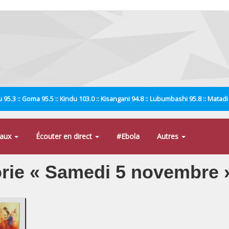
 95.3 :: Goma 95.5 :: Kindu 103.0 :: Kisangani 94.8 :: Lubumbashi 95.8 :: Matad
naux
Écouter en direct
#Ebola
Autres
gorie « Samedi 5 novembre 