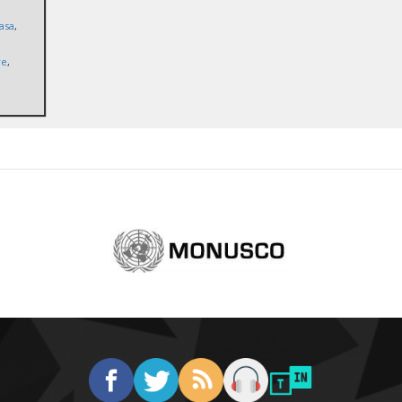
asa
,
re
,