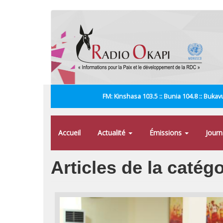
Aller
au
contenu
principal
FM: Kinshasa 103.5 :: Bunia 104.8 :: Bukavu
Accueil
Actualité
Émissions
Jour
Articles de la caté