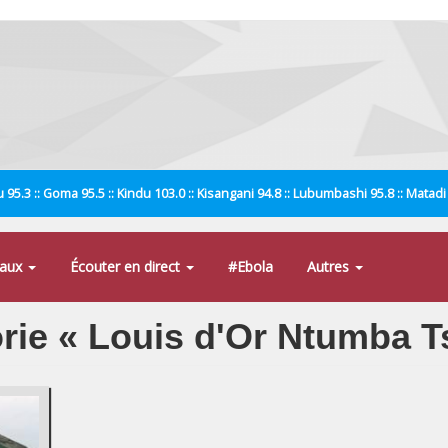
 95.3 :: Goma 95.5 :: Kindu 103.0 :: Kisangani 94.8 :: Lubumbashi 95.8 :: Matad
naux
Écouter en direct
#Ebola
Autres
orie « Louis d'Or Ntumba T