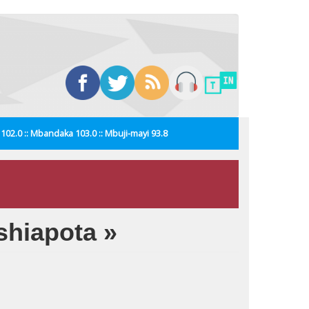
i 102.0 :: Mbandaka 103.0 :: Mbuji-mayi 93.8
shiapota »