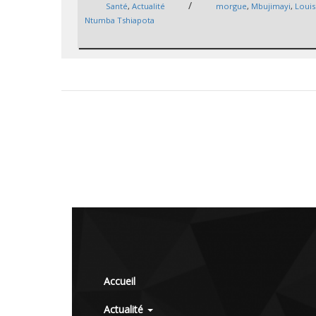
/
Santé
,
Actualité
morgue
,
Mbujimayi
,
Louis
Ntumba Tshiapota
Accueil
Actualité