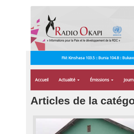
Aller
au
contenu
principal
FM: Kinshasa 103.5 :: Bunia 104.8 :: Bukavu
Accueil
Actualité
Émissions
Jour
Articles de la catég