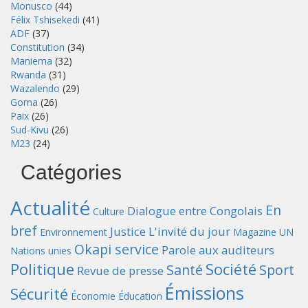
Monusco
(44)
Félix Tshisekedi
(41)
ADF
(37)
Constitution
(34)
Maniema
(32)
Rwanda
(31)
Wazalendo
(29)
Goma
(26)
Paix
(26)
Sud-Kivu
(26)
M23
(24)
Catégories
Actualité
En
Dialogue entre Congolais
Culture
bref
Justice
L'invité du jour
Environnement
Magazine UN
Okapi service
Parole aux auditeurs
Nations unies
Politique
Société
Santé
Sport
Revue de presse
Émissions
Sécurité
Économie
Éducation