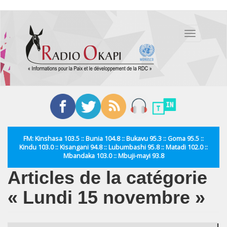
Aller
au
Toggle
contenu
navigation
principal
FM: Kinshasa 103.5 :: Bunia 104.8 :: Bukavu 95.3 :: Goma 95.5 ::
Kindu 103.0 :: Kisangani 94.8 :: Lubumbashi 95.8 :: Matadi 102.0 ::
Mbandaka 103.0 :: Mbuji-mayi 93.8
Articles de la catégorie
« Lundi 15 novembre »