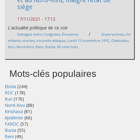
siège
17/11/2021 - 17:12
L'actualité politique de ce soir
/
Dialogue entre Congolais
,
Émissions
20 personnes
,
Six
enfants
,
mortes
,
nouvelle attaque
,
Lundi 15 novembre
,
FPIC
,
Chabusiku
,
Ituri
,
Nord-Kivu
,
Beni
,
Bunia
,
60 civils tués
Mots-clés populaires
Ebola
(244)
RDC
(178)
Ituri
(170)
Nord-Kivu
(88)
Kinshasa
(81)
épidémie
(66)
FARDC
(57)
Bunia
(55)
Beni
(49)