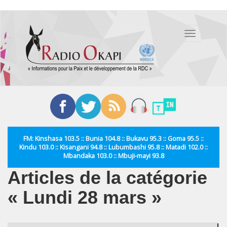
Aller
au
Toggle
contenu
navigation
principal
FM: Kinshasa 103.5 :: Bunia 104.8 :: Bukavu 95.3 :: Goma 95.5 ::
Kindu 103.0 :: Kisangani 94.8 :: Lubumbashi 95.8 :: Matadi 102.0 ::
Mbandaka 103.0 :: Mbuji-mayi 93.8
Articles de la catégorie
« Lundi 28 mars »