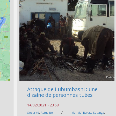
Attaque de Lubumbashi : une
dizaine de personnes tuées
14/02/2021 - 23:58
/
Sécurité
,
Actualité
Maï-Maï Bakata Katanga
,