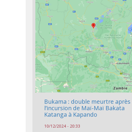
Bukama : double meurtre après
l’incursion de Maï-Maï Bakata
Katanga à Kapando
10/12/2024 - 20:33