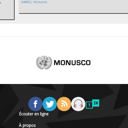
FARDC
,
16 morts
a
Écouter en ligne
À propos