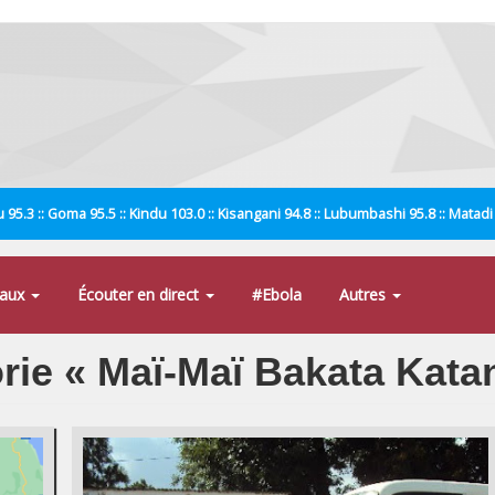
 95.3 :: Goma 95.5 :: Kindu 103.0 :: Kisangani 94.8 :: Lubumbashi 95.8 :: Matad
naux
Écouter en direct
#Ebola
Autres
orie « Maï-Maï Bakata Kata