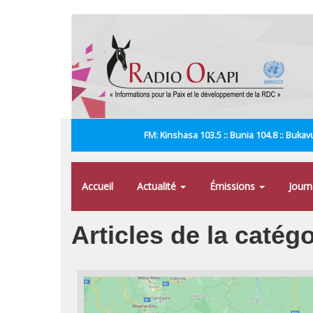
Aller
au
contenu
principal
FM: Kinshasa 103.5 :: Bunia 104.8 :: Bukavu
Accueil
Actualité
Émissions
Jour
Articles de la catég