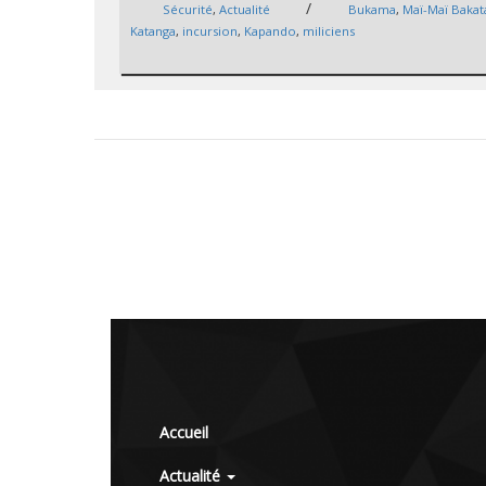
/
Sécurité
,
Actualité
Bukama
,
Maï-Maï Bakat
Katanga
,
incursion
,
Kapando
,
miliciens
Accueil
Actualité