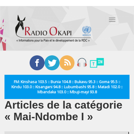
Aller
au
Toggle
contenu
navigation
principal
FM: Kinshasa 103.5 :: Bunia 104.8 :: Bukavu 95.3 :: Goma 95.5 ::
Kindu 103.0 :: Kisangani 94.8 :: Lubumbashi 95.8 :: Matadi 102.0 ::
Mbandaka 103.0 :: Mbuji-mayi 93.8
Articles de la catégorie
« Mai-Ndombe I »