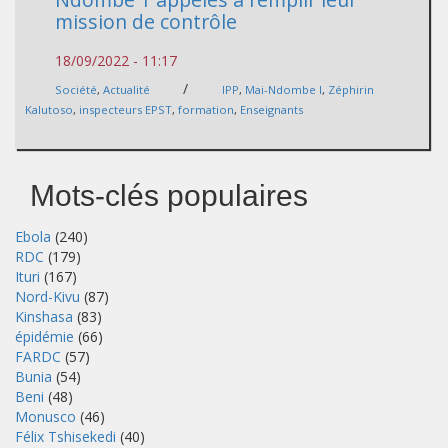
mission de contrôle
18/09/2022 - 11:17
/
Société
,
Actualité
IPP
,
Mai-Ndombe I
,
Zéphirin
Kalutoso
,
inspecteurs EPST
,
formation
,
Enseignants
Mots-clés populaires
Ebola
(240)
RDC
(179)
Ituri
(167)
Nord-Kivu
(87)
Kinshasa
(83)
épidémie
(66)
FARDC
(57)
Bunia
(54)
Beni
(48)
Monusco
(46)
Félix Tshisekedi
(40)