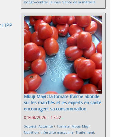
Kongo-central
,
jeunes
,
Vente de la mitraille
 l’IPP
Mbuji-Mayi : la tomate fraîche abonde
sur les marchés et les experts en santé
encouragent sa consommation
04/08/2026 - 17:52
/
Société
,
Actualité
Tomate
,
Mbuji-Mayi
,
Nutrition
,
infertilité masculine
,
Traitement
,