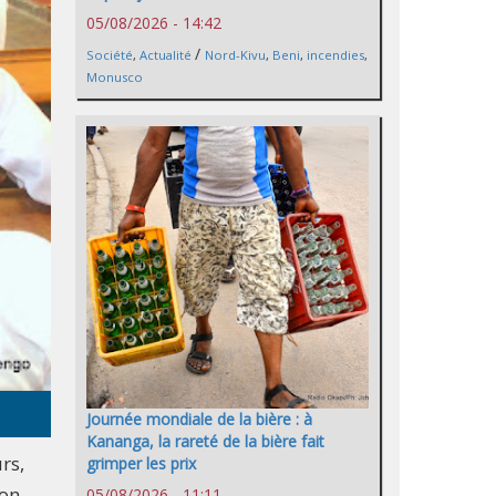
05/08/2026 - 14:42
/
Société
,
Actualité
Nord-Kivu
,
Beni
,
incendies
,
Monusco
Journée mondiale de la bière : à
Kananga, la rareté de la bière fait
rs,
grimper les prix
ion
05/08/2026 - 11:11