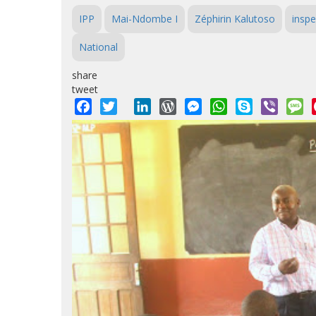
IPP
Mai-Ndombe I
Zéphirin Kalutoso
insp
National
share
tweet
Facebook
Twitter
LinkedIn
WordPress
Messenger
WhatsApp
Skype
Viber
M