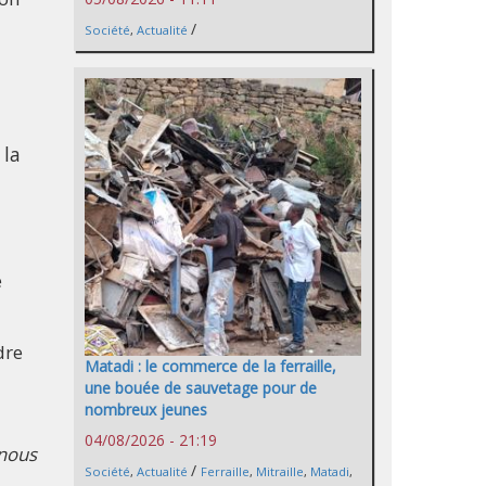
/
Société
,
Actualité
 la
e
dre
Matadi : le commerce de la ferraille,
une bouée de sauvetage pour de
nombreux jeunes
04/08/2026 - 21:19
 nous
/
Société
,
Actualité
Ferraille
,
Mitraille
,
Matadi
,