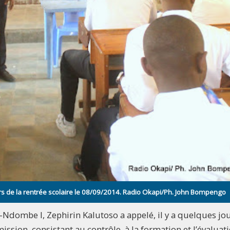
ors de la rentrée scolaire le 08/09/2014. Radio Okapi/Ph. John Bompengo
i-Ndombe I, Zephirin Kalutoso a appelé, il y a quelques jou
ission, consistant au contrôle, à la formation et l’évaluat