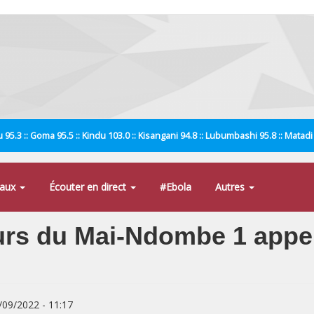
 95.3 :: Goma 95.5 :: Kindu 103.0 :: Kisangani 94.8 :: Lubumbashi 95.8 :: Matad
naux
Écouter en direct
#Ebola
Autres
urs du Mai-Ndombe 1 appel
8/09/2022 - 11:17