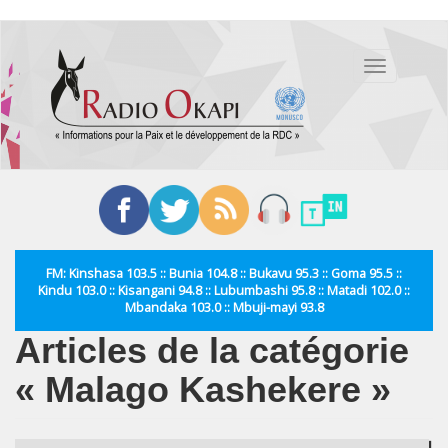
Aller
au
Toggle
contenu
navigation
principal
FM: Kinshasa 103.5 :: Bunia 104.8 :: Bukavu 95.3 :: Goma 95.5 ::
Kindu 103.0 :: Kisangani 94.8 :: Lubumbashi 95.8 :: Matadi 102.0 ::
Mbandaka 103.0 :: Mbuji-mayi 93.8
Articles de la catégorie
« Malago Kashekere »