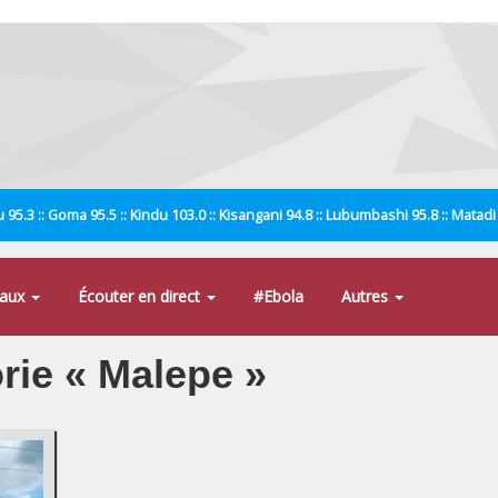
 95.3 :: Goma 95.5 :: Kindu 103.0 :: Kisangani 94.8 :: Lubumbashi 95.8 :: Matad
naux
Écouter en direct
#Ebola
Autres
orie « Malepe »