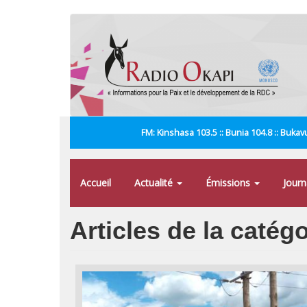
Aller
au
contenu
principal
FM: Kinshasa 103.5 :: Bunia 104.8 :: Bukavu
Accueil
Actualité
Émissions
Jour
Articles de la catég