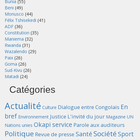
Bunia
(55)
Beni
(49)
Monusco
(44)
Félix Tshisekedi
(41)
ADF
(36)
Constitution
(35)
Maniema
(32)
Rwanda
(31)
Wazalendo
(29)
Paix
(26)
Goma
(26)
Sud-Kivu
(26)
Matadi
(24)
Catégories
Actualité
En
Dialogue entre Congolais
Culture
bref
Justice
L'invité du jour
Environnement
Magazine UN
Okapi service
Parole aux auditeurs
Nations unies
Politique
Société
Santé
Sport
Revue de presse