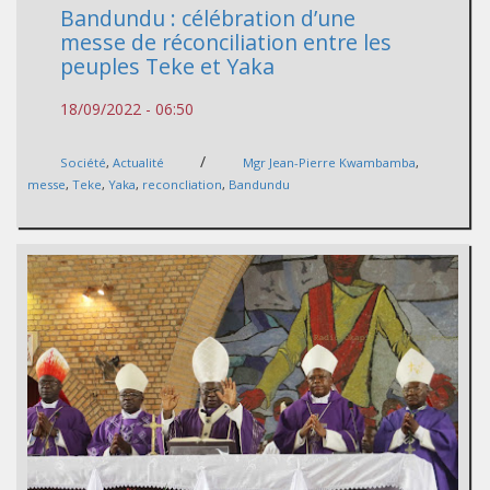
Bandundu : célébration d’une
messe de réconciliation entre les
peuples Teke et Yaka
18/09/2022 - 06:50
/
Société
,
Actualité
Mgr Jean-Pierre Kwambamba
,
messe
,
Teke
,
Yaka
,
reconcliation
,
Bandundu