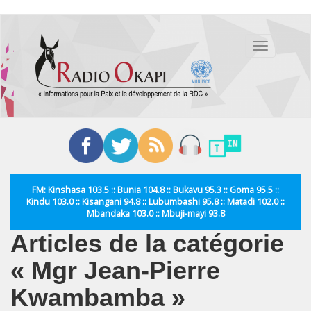
Aller
au
Toggle
contenu
navigation
principal
FM: Kinshasa 103.5 :: Bunia 104.8 :: Bukavu 95.3 :: Goma 95.5 ::
Kindu 103.0 :: Kisangani 94.8 :: Lubumbashi 95.8 :: Matadi 102.0 ::
Mbandaka 103.0 :: Mbuji-mayi 93.8
Articles de la catégorie
« Mgr Jean-Pierre
Kwambamba »