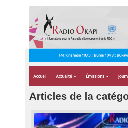
Aller
au
contenu
principal
FM: Kinshasa 103.5 :: Bunia 104.8 :: Bukavu
Accueil
Actualité
Émissions
Jour
Articles de la catégo