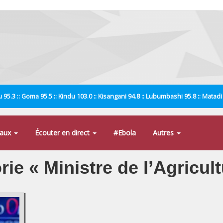
 95.3 :: Goma 95.5 :: Kindu 103.0 :: Kisangani 94.8 :: Lubumbashi 95.8 :: Matad
naux
Écouter en direct
#Ebola
Autres
rie « Ministre de l’Agricul