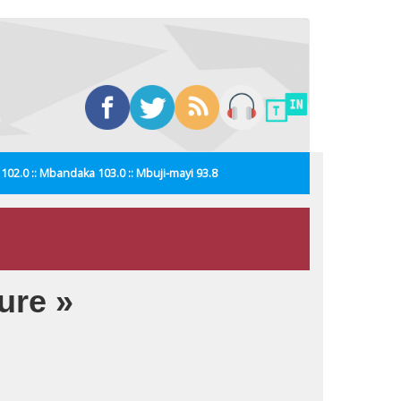
i 102.0 :: Mbandaka 103.0 :: Mbuji-mayi 93.8
ture »