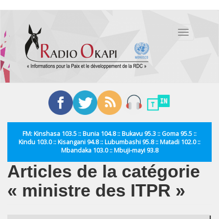
Aller
au
Toggle
contenu
navigation
principal
FM: Kinshasa 103.5 :: Bunia 104.8 :: Bukavu 95.3 :: Goma 95.5 ::
Kindu 103.0 :: Kisangani 94.8 :: Lubumbashi 95.8 :: Matadi 102.0 ::
Mbandaka 103.0 :: Mbuji-mayi 93.8
Articles de la catégorie
« ministre des ITPR »