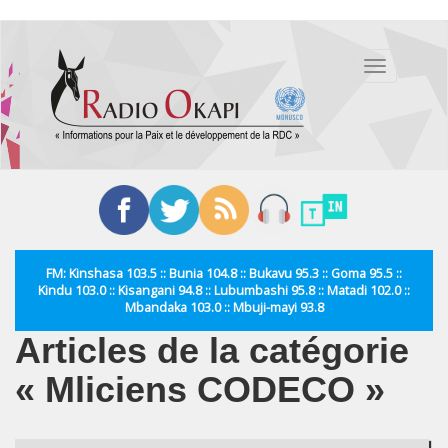
Aller
au
Toggle
contenu
navigation
principal
FM: Kinshasa 103.5 :: Bunia 104.8 :: Bukavu 95.3 :: Goma 95.5 ::
Kindu 103.0 :: Kisangani 94.8 :: Lubumbashi 95.8 :: Matadi 102.0 ::
Mbandaka 103.0 :: Mbuji-mayi 93.8
Articles de la catégorie
« Mliciens CODECO »