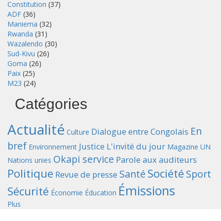
Constitution
(37)
ADF
(36)
Maniema
(32)
Rwanda
(31)
Wazalendo
(30)
Sud-Kivu
(26)
Goma
(26)
Paix
(25)
M23
(24)
Catégories
Actualité
En
Dialogue entre Congolais
Culture
bref
Justice
L'invité du jour
Environnement
Magazine UN
Okapi service
Parole aux auditeurs
Nations unies
Politique
Société
Santé
Sport
Revue de presse
Émissions
Sécurité
Économie
Éducation
Plus