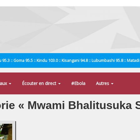
 95.3 :: Goma 95.5 :: Kindu 103.0 :: Kisangani 94.8 :: Lubumbashi 95.8 :: Matad
naux
Écouter en direct
#Ebola
Autres
gorie « Mwami Bhalitusuka 