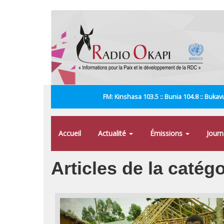
Aller
au
contenu
principal
FM: Kinshasa 103.5 :: Bunia 104.8 :: Bukavu
Accueil
Actualité
Émissions
Jour
Articles de la caté