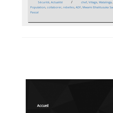
/
Sécurité
,
Actualité
chef
,
Village
,
Watalinga
,
Population
,
collaborer
,
rebelles
,
ADF
,
Mwami Bhalitusuka Sa
Pascal
Accueil