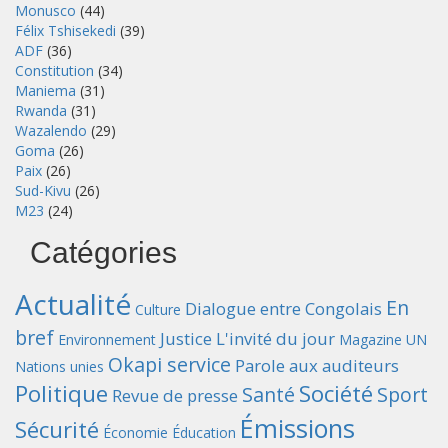
Monusco
(44)
Félix Tshisekedi
(39)
ADF
(36)
Constitution
(34)
Maniema
(31)
Rwanda
(31)
Wazalendo
(29)
Goma
(26)
Paix
(26)
Sud-Kivu
(26)
M23
(24)
Catégories
Actualité
En
Dialogue entre Congolais
Culture
bref
Justice
L'invité du jour
Environnement
Magazine UN
Okapi service
Parole aux auditeurs
Nations unies
Politique
Société
Santé
Sport
Revue de presse
Émissions
Sécurité
Économie
Éducation