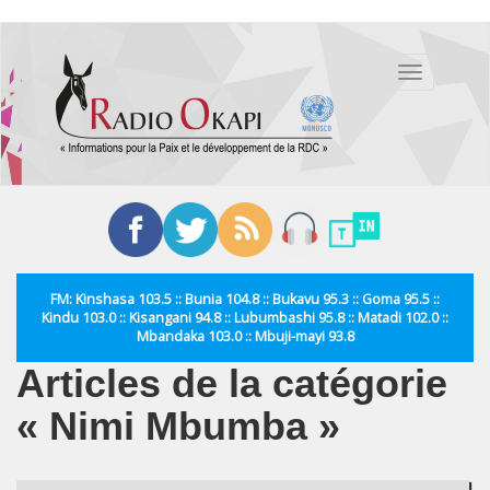
Aller
au
Toggle
contenu
navigation
principal
FM: Kinshasa 103.5 :: Bunia 104.8 :: Bukavu 95.3 :: Goma 95.5 ::
Kindu 103.0 :: Kisangani 94.8 :: Lubumbashi 95.8 :: Matadi 102.0 ::
Mbandaka 103.0 :: Mbuji-mayi 93.8
Articles de la catégorie
« Nimi Mbumba »