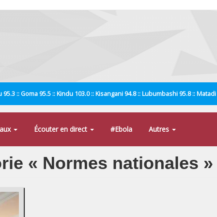
 95.3 :: Goma 95.5 :: Kindu 103.0 :: Kisangani 94.8 :: Lubumbashi 95.8 :: Matad
naux
Écouter en direct
#Ebola
Autres
orie « Normes nationales »