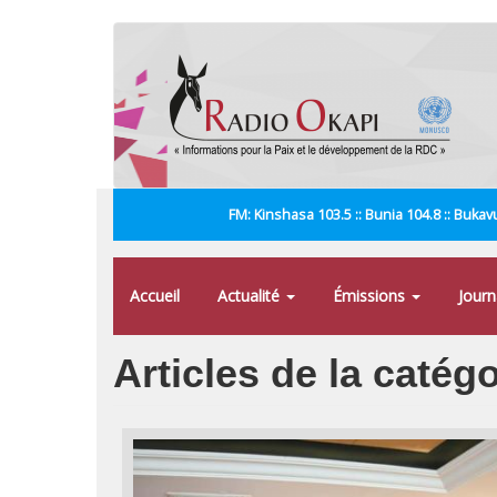
Aller
au
contenu
principal
FM: Kinshasa 103.5 :: Bunia 104.8 :: Bukavu
Accueil
Actualité
Émissions
Jour
Articles de la catég