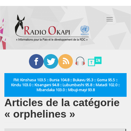
Aller
au
Toggle
contenu
navigation
principal
FM: Kinshasa 103.5 :: Bunia 104.8 :: Bukavu 95.3 :: Goma 95.5 ::
Kindu 103.0 :: Kisangani 94.8 :: Lubumbashi 95.8 :: Matadi 102.0 ::
Mbandaka 103.0 :: Mbuji-mayi 93.8
Articles de la catégorie
« orphelines »