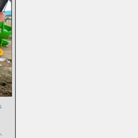
s
x
,