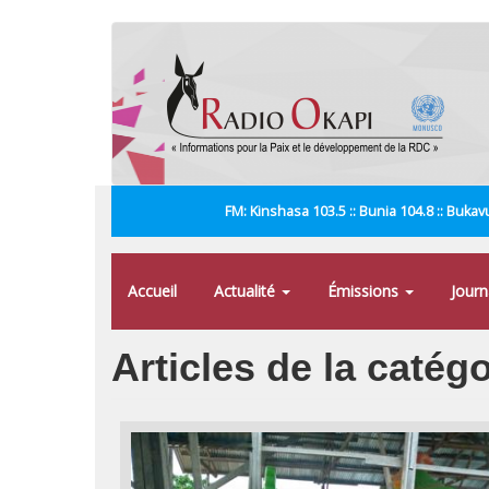
Aller
au
contenu
principal
FM: Kinshasa 103.5 :: Bunia 104.8 :: Bukavu
Accueil
Actualité
Émissions
Jour
Articles de la catégo