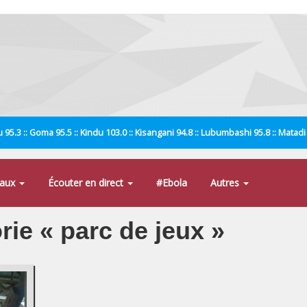
 95.3 :: Goma 95.5 :: Kindu 103.0 :: Kisangani 94.8 :: Lubumbashi 95.8 :: Matad
naux
Écouter en direct
#Ebola
Autres
rie « parc de jeux »