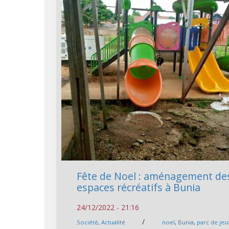
Fête de Noel : aménagement de
espaces récréatifs à Bunia
24/12/2022 - 21:16
/
Société
,
Actualité
noel
,
Bunia
,
parc de jeu