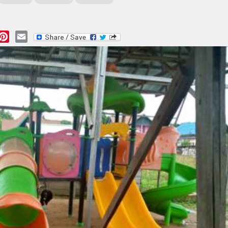
essage
Pinterest
Email