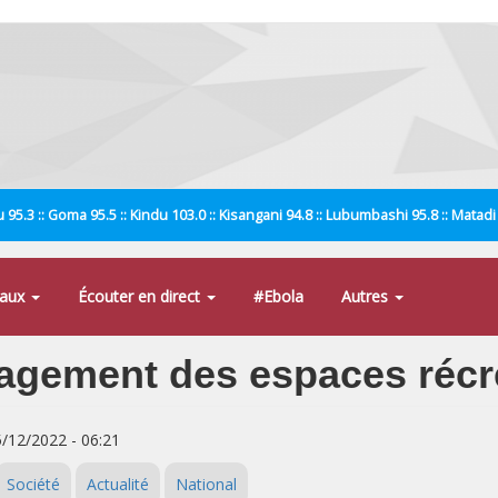
 95.3 :: Goma 95.5 :: Kindu 103.0 :: Kisangani 94.8 :: Lubumbashi 95.8 :: Matad
naux
Écouter en direct
#Ebola
Autres
agement des espaces récré
5/12/2022 - 06:21
Société
Actualité
National