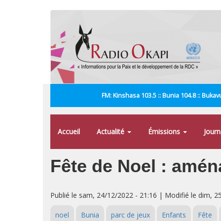
Aller
au
contenu
principal
FM: Kinshasa 103.5 :: Bunia 104.8 :: Bukavu
Accueil
Actualité
Émissions
Jour
Fête de Noel : amén
Publié le sam, 24/12/2022 - 21:16 | Modifié le dim, 2
noel
Bunia
parc de jeux
Enfants
Fête