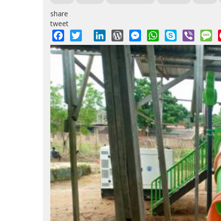
share
tweet
Facebook
Twitter
LinkedIn
WordPress
Messenger
WhatsApp
Skype
Viber
M