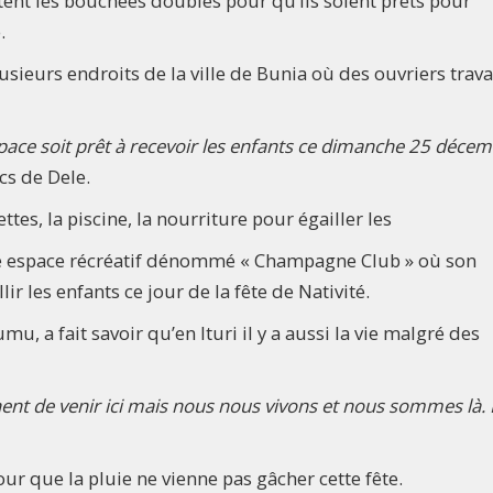
ent les bouchées doubles pour qu’ils soient prêts pour
.
lusieurs endroits de la ville de Bunia où des ouvriers trava
space soit prêt à recevoir les enfants ce dimanche 25 déce
cs de Dele.
ettes, la piscine, la nourriture pour égailler les
re espace récréatif dénommé « Champagne Club » où son
ir les enfants ce jour de la fête de Nativité.
 a fait savoir qu’en Ituri il y a aussi la vie malgré des
nent de venir ici mais nous nous vivons et nous sommes là.
our que la pluie ne vienne pas gâcher cette fête.