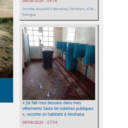
08/08/2026 - 09:18
/
Société
,
Actualité
libération
,
Pêcheurs
,
ICCN
,
Dialogue
« J’ai fait mes besoins dans mes
vêtements faute de toilettes publiques
», raconte un habitant à Kinshasa
08/08/2026 - 07:54