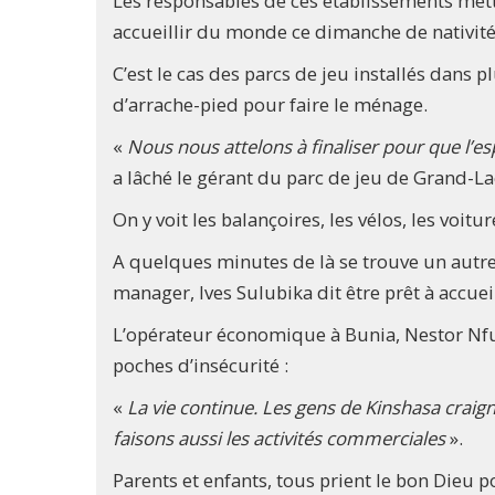
Les responsables de ces établissements mett
accueillir du monde ce dimanche de nativité
C’est le cas des parcs de jeu installés dans p
d’arrache-pied pour faire le ménage.
«
Nous nous attelons à finaliser pour que l’e
a lâché le gérant du parc de jeu de Grand-La
On y voit les balançoires, les vélos, les voitur
A quelques minutes de là se trouve un aut
manager, Ives Sulubika dit être prêt à accueill
L’opérateur économique à Bunia, Nestor Nfumu,
poches d’insécurité :
«
La vie continue. Les gens de Kinshasa craig
faisons aussi les activités commerciales
».
Parents et enfants, tous prient le bon Dieu p